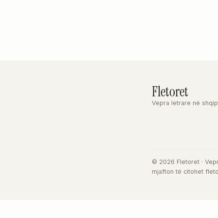
Fletoret
Vepra letrare në shqip
© 2026 Fletoret · Vepr
mjafton të citohet flet