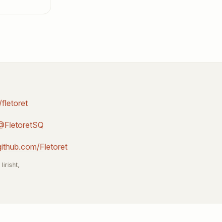
r/fletoret
@FletoretSQ
github.com/Fletoret
irisht,