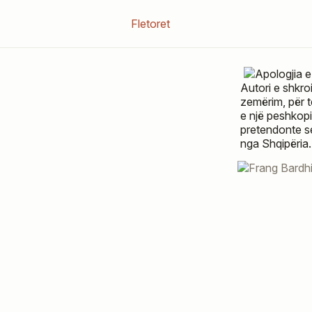
Fletoret
Autori e shkro
zemërim, për 
e një peshkop
pretendonte s
nga Shqipëria.