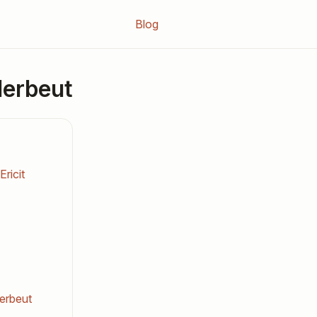
Blog
derbeut
Ericit
derbeut