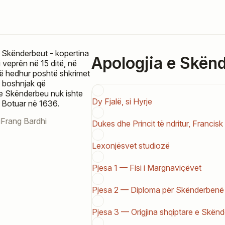
Apologjia e Skën
i veprën në 15 ditë, në
të hedhur poshtë shkrimet
i boshnjak që
e Skënderbeu nuk ishte
Dy Fjalë, si Hyrje
 Botuar në 1636.
Frang Bardhi
Dukes dhe Princit të ndritur, Francisk 
Lexonjësvet studiozë
Pjesa 1 — Fisi i Margnaviçëvet
Pjesa 2 — Diploma për Skënderbenë
Pjesa 3 — Origjina shqiptare e Skën