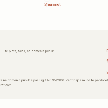
Shënimet
 — të plota, falas, në domenin publik.
a në domenin publik sipas Ligjit Nr. 35/2016. Përmbajtja mund të përdoret l
oret.com.