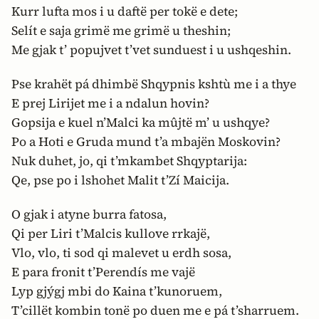
Kurr lufta mos i u daftë per tokë e dete;
Selít e saja grimë me grimë u theshin;
Me gjak t’ popujvet t’vet sunduest i u ushqeshin.
Pse krahët pá dhimbë Shqypnis kshtù me i a thye
E prej Lirijet me i a ndalun hovin?
Gopsija e kuel n’Malci ka mûjtë m’ u ushqye?
Po a Hoti e Gruda mund t’a mbajën Moskovin?
Nuk duhet, jo, qi t’mkambet Shqyptarija:
Qe, pse po i lshohet Malit t’Zí Maicija.
O gjak i atyne burra fatosa,
Qi per Liri t’Malcis kullove rrkajë,
Vlo, vlo, ti sod qi malevet u erdh sosa,
E para fronit t’Perendís me vajë
Lyp gjýgj mbi do Kaina t’kunoruem,
T’cillët kombin tonë po duen me e pá t’sharruem.