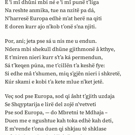
E 'i mî dhûni mbi né e 'i mî punë t’liga
Na reshte anmika, tue na nzitë pa dá,
N’harresë Europa edhè m’at herë na qiti
E doren kurr ajo n’kob t’onë s’na njiti.
Por, ani; jeta pse sá u nis me u endun.
Ndera mbi shekull dhüne gjithmonë â kthye,
E t’miren nieri kurr s’t’a ká permendun,
Sá t’keqen púna, me t’cillën t’a keshë fye:
Si edhe mâ t’shumen, miq s’gjên nieri i shkretë,
Kúr skami e kobi t’a kete mlue n’ket jetë.
Veç sod pse Europa, sod qi âsht t’gjith uzdaja
Se Shqyptarija e lirë del zojë n’vetveti
Pse sod Europa, — do Mbretni te Mdhaja –
Duen me e ngushtue kah toka edhè kah deti,
E m’vende t’ona duen qi shkjau tē shklase