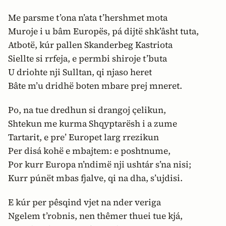
Me parsme t’ona n’ata t’hershmet mota
Muroje i u bâm Europës, pá dijtë shk’âsht tuta,
Atbotë, kúr pallen Skanderbeg Kastriota
Siellte si rrfeja, e permbi shiroje t’buta
U driohte nji Sulltan, qi njaso heret
Bâte m’u dridhë boten mbare prej mneret.
Po, na tue dredhun si drangoj çelikun,
Shtekun me kurma Shqyptarësh i a zume
Tartarit, e pre’ Europet larg rrezikun
Per disá kohë e mbajtem: e poshtnume,
Por kurr Europa n’ndimë nji ushtár s’na nisi;
Kurr púnët mbas fjalve, qi na dha, s’ujdisi.
E kúr per pêsqind vjet na nder veriga
Ngelem t’robnis, nen thêmer thuei tue kjá,