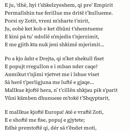
E ju, ‘dhè, hyi t’shkelzyeshem, qi pre’ Empirit
Permallshin tue ferillue me dritë t’kullueme.
Porsi sy Zotit, vreni m’sharte t’nirit,
Ju, eohè ket kob e ket dhûni t’shemtueme
E kini pá tu’ ndollë n’mjedis t’njerzimit,
E me gjith kta nuk jeni shkimë mjerimit…
Po a kjo âsht e Drejta, qi n’ket shekull fiset
E popujt rregullon e i mban nder caqe?
Anmikut t’njimi vjetvet me i lshue viset
Sá herë t’perligjuna me luftë e gjaqe…
Mallkue kjoftë hera, n’ t’cillën shkjau pik s’parit
Vûni kämben dhunuese m’tokë t’Shqyptarit,
E mallkue kjoftë Europa! Até e vraftë Zoti,
E e shoftë me fise, popuj e gjytete;
Edhè premtoftë qi, dér sá t’êndet moti,