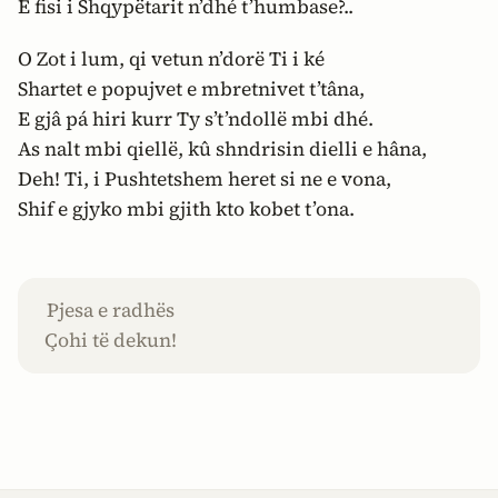
E fisi i Shqypëtarit n’dhé t’humbase?..
O Zot i lum, qi vetun n’dorë Ti i ké
Shartet e popujvet e mbretnivet t’tâna,
E gjâ pá hiri kurr Ty s’t’ndollë mbi dhé.
As nalt mbi qiellë, kû shndrisin dielli e hâna,
Deh! Ti, i Pushtetshem heret si ne e vona,
Shif e gjyko mbi gjith kto kobet t’ona.
Pjesa e radhës
Çohi të dekun!