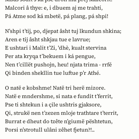
Malcori â thye: e, i dbuem aj me trahtí,
Pá Atme sod ká mbetë, pá plang, pá shpi!
N’shpi t’tij, po, djepat âsht tuj lkundun shkina;
Aren e tij âsht shkjau tue e lavrue;
E ushtari i Malit t’Zi, 'dhè, kualt stervina
Per ata kryqa t’bekuem i ká pengue,
Nen t’cillët pushojn, heu! njata trima - rrfé
Qi binden shekllin tue luftue p’r Athé.
O natë e kobshme! Natë tri herë mizore.
Natë e mndershme, si nata e fundit t’ferrit,
Pse ti shtekun i a çile ushtris gjaksore,
Qi, strukë nen t’zezen mloje trathtare t’territ,
Burrat e dheut do tzête n’giumë pështetun,
Porsi n’strotull ulâni zêhet fjetun?!..