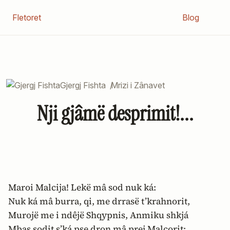
Fletoret
Blog
Gjergj Fishta
/
Mrizi i Zânavet
Nji gjâmë desprimit!...
Maroi Malcija! Lekë mâ sod nuk ká:
Nuk ká mâ burra, qi, me drrasë t’krahnorit,
Murojë me i ndêjë Shqypnis, Anmiku shkjá
Mbas sodit s’ká pse dron mâ prej Malcorit: