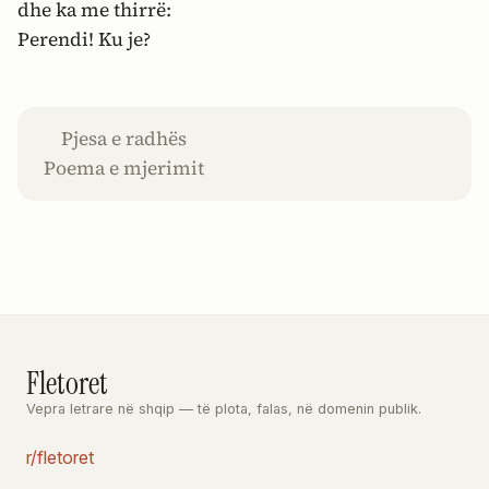
dhe ka me thirrë:
Perendi! Ku je?
Pjesa e radhës
Poema e mjerimit
Fletoret
Vepra letrare në shqip — të plota, falas, në domenin publik.
r/fletoret