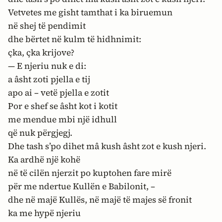
Vetvetes me gisht tamthat i ka biruemun
në shej të pendimit
dhe bërtet në kulm të hidhnimit:
çka, çka krijove?
— E njeriu nuk e di:
a âsht zoti pjella e tij
apo ai – vetë pjella e zotit
Por e shef se âsht kot i kotit
me mendue mbi një idhull
që nuk përgjegj.
Dhe tash s’po dihet mâ kush âsht zot e kush njeri.
Ka ardhë një kohë
në të cilën njerzit po kuptohen fare mirë
për me ndertue Kullën e Babilonit, –
dhe në majë Kullës, në majë të majes së fronit
ka me hypë njeriu