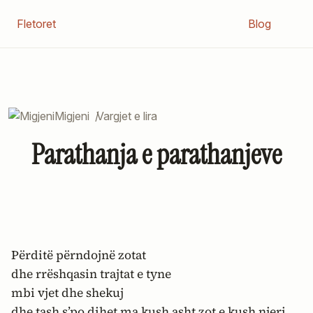
Fletoret
Blog
Migjeni
/
Vargjet e lira
Parathanja e parathanjeve
Përditë përndojnë zotat
dhe rrëshqasin trajtat e tyne
mbi vjet dhe shekuj
dhe tash s’po dihet ma kush asht zot e kush njeri.