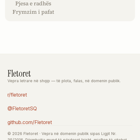
Pjesa e radhës
Frymzim i pafat
Fletoret
Vepra letrare në shqip — të plota, falas, në domenin publik.
r/fletoret
@FletoretSQ
github.com/Fletoret
© 2026 Fletoret · Vepra në domenin publik sipas Ligjit Nr.
35/2016. Përmbajtja mund të përdoret lirisht, mjafton të citohet