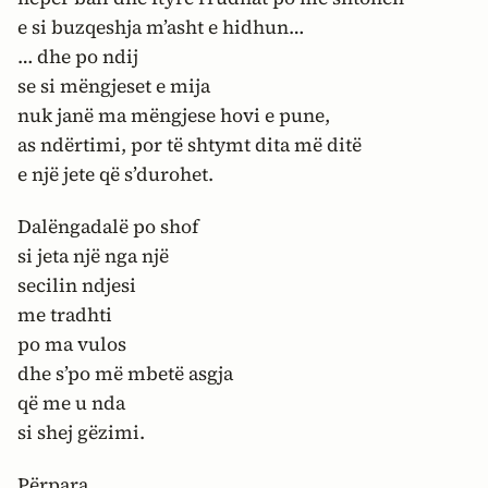
e si buzqeshja m’asht e hidhun…
… dhe po ndij
se si mëngjeset e mija
nuk janë ma mëngjese hovi e pune,
as ndërtimi, por të shtymt dita më ditë
e një jete që s’durohet.
Dalëngadalë po shof
si jeta një nga një
secilin ndjesi
me tradhti
po ma vulos
dhe s’po më mbetë asgja
që me u nda
si shej gëzimi.
Përpara