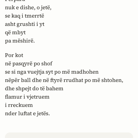
nuk e dishe, o jetë,
se kaq i tmerrtë
asht grushti i yt
që mbyt
pa mëshirë.
Por kot
në pasqyrë po shof
se si nga vuejtja syt po më madhohen
nëpër ball dhe në ftyrë rrudhat po më shtohen,
dhe shpejt do të bahem
flamur i vjetruem
i rreckuem
nder luftat e jetës.