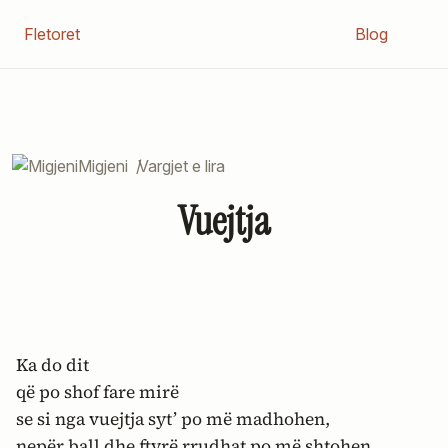
Fletoret
Blog
Migjeni
/
Vargjet e lira
Vuejtja
Ka do dit
që po shof fare mirë
se si nga vuejtja syt’ po më madhohen,
nepër ball dhe ftyrë rrudhat po më shtohen