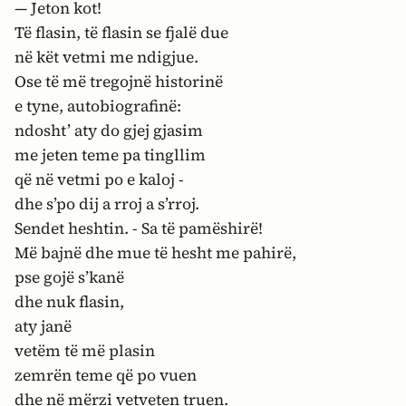
— Jeton kot!
Të flasin, të flasin se fjalë due
në kët vetmi me ndigjue.
Ose të më tregojnë historinë
e tyne, autobiografinë:
ndosht’ aty do gjej gjasim
me jeten teme pa tingllim
që në vetmi po e kaloj -
dhe s’po dij a rroj a s’rroj.
Sendet heshtin. - Sa të pamëshirë!
Më bajnë dhe mue të hesht me pahirë,
pse gojë s’kanë
dhe nuk flasin,
aty janë
vetëm të më plasin
zemrën teme që po vuen
dhe në mërzi vetveten truen.