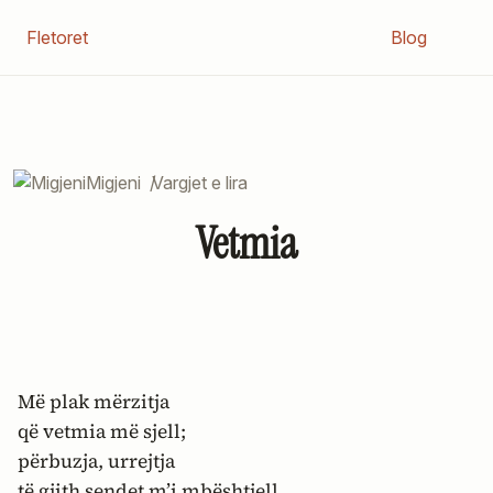
Fletoret
Blog
Migjeni
/
Vargjet e lira
Vetmia
Më plak mërzitja
që vetmia më sjell;
përbuzja, urrejtja
të gjith sendet m’i mbështjell