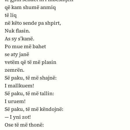
që kam shumë anmiq
të liq
në këto sende pa shpirt,
Nuk flasin.
As sy s’kanë.
Po mue më bahet
se aty janë
vetëm që të më plasin
zemrën.
Së paku, të më shajnë:
I mallkuem!
Së paku, të më tallin:
I uruem!
Së paku, të më këndojnë:
— I yni zot!
Ose të më thonë: