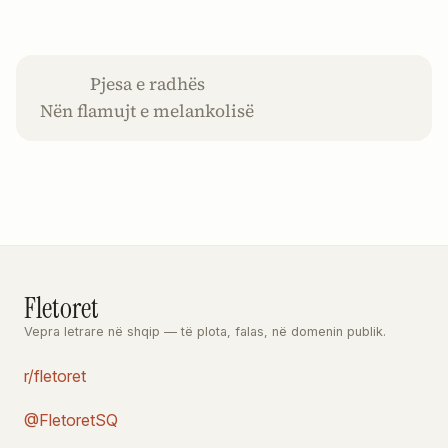
Pjesa e radhës
Nën flamujt e melankolisë
Fletoret
Vepra letrare në shqip — të plota, falas, në domenin publik.
r/fletoret
@FletoretSQ