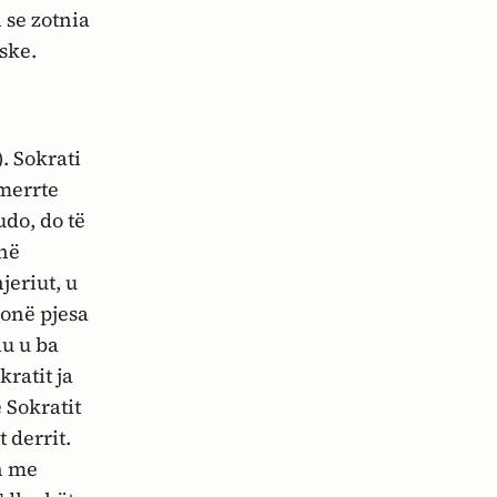
 se zotnia
eske.
. Sokrati
 merrte
udo, do të
 në
jeriut, u
honë pjesa
iu u ba
kratit ja
 Sokratit
 derrit.
un me