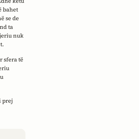
(Edhe këtu
të bahet
hë se
de
nd ta
njeriu nuk
t.
 sfera të
eriu
vu
i prej