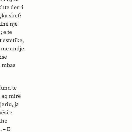
shte derri
çka shef:
 dhe një
 e te
 estetike,
e me andje
isë
ji mbas
fund të
; aq mirë
eriu, ja
ësi e
dhe
. – E