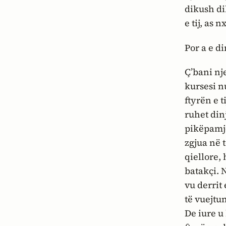
dikush di
e tij, as 
Por a e di
Ç’bani nje
kursesi n
ftyrën e t
ruhet din
pikëpamje
zgjua në t
qiellore,
batakçi. N
vu derrit
të vuejtu
De iure
u 