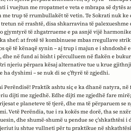
ati i vuejtun me rropatmet e veta e mbrapa së dytës a
 me trup të rrumbullakët të vetin. Te Sokrati nuk ke 
ë tretun në rrashtë, disa shkarravina të palexueshme
o gjymtyrë të zhgatrrueme e pa asnjë vijë harmonike;
çka shef: at frotë të kombinuese mbas rregullave strikt
os që të kënaqë synin – aj trup i majun e i shndoshë 
, dhe në fund ai bisht i përculluem në flakën e bukur
Rri njeriu përpara kësaj alternative tue u krue gjithn
e ha dyshimi – se nuk di se ç’ftyrë të zgjedhi.
mi Perëndisë! Praktik ashtu siç e ka dhanë natyra, në 
eriu dijti me zgjedhë. Edhe dijti me zgjedhë fare mirë
rijesat e planeteve të tjerë, dhe ma të përparuem se nj
mi. Vetë Perëndia, tue i ra kokës me dorë, tha se nxën
uesin, dhe shumë-shumë u pendue se ç’shkathtësi i 
jeriut iu shtue vullneti për tu praktikue në shkathtësi