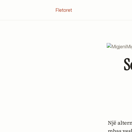
Fletoret
Mi
S
Një alternativë me dy ftyra, siç janë të gjitha alternativat. Tue u krue
mbas vesh