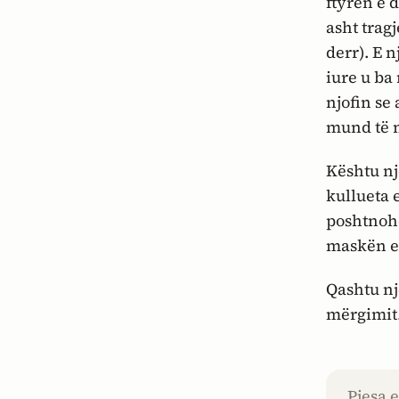
ftyrën e 
asht tragj
derr). E 
iure
u ba 
njofin se 
mund të m
Kështu nj
kullueta 
poshtnohe
maskën e 
Qashtu nje
mërgimit
Pjesa 