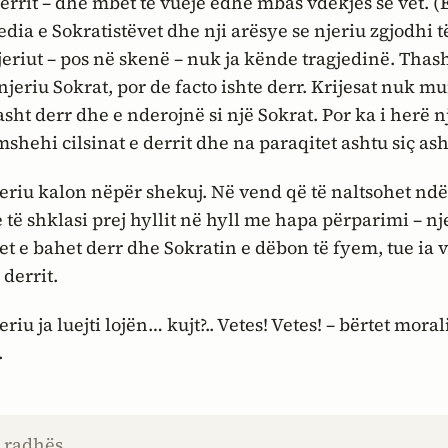
derrit – dhe mbet të vuejë edhe mbas vdekjes së vet. 
edia e Sokratistëvet dhe nji arësye se njeriu zgjodhi 
njeriut – pos në skenë – nuk ja kënde tragjedinë. Thas
njeriu Sokrat, por
de facto
ishte derr. Krijesat nuk mu
asht derr dhe e nderojnë si një Sokrat. Por ka i herë 
shehi cilsinat e derrit dhe na paraqitet ashtu siç ash
eriu kalon nëpër shekuj. Në vend që të naltsohet ndër
e të shklasi prej hyllit në hyll me hapa përparimi – nj
t e bahet derr dhe Sokratin e dëbon të fyem, tue ia 
derrit.
riu ja luejti lojën… kujt?.. Vetes! Vetes! – bërtet moral
.
e radhës