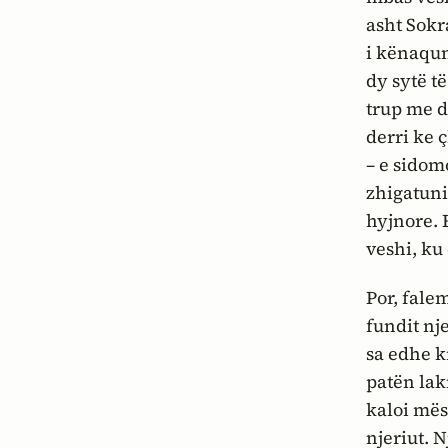
asht Sokr
i kënaqun
dy sytë t
trup me d
derri ke 
– e sidom
zhigatuni
hyjnore. 
veshi, ku 
Por, fale
fundit nj
sa edhe k
patën lak
kaloi mës
njeriut. N