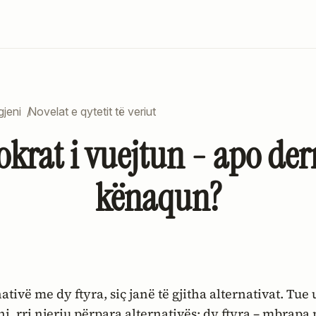
gjeni
/
Novelat e qytetit të veriut
okrat i vuejtun - apo derr
kënaqun?
i, rri njeriu përpara alternativës; dy ftyra – mbrapa n