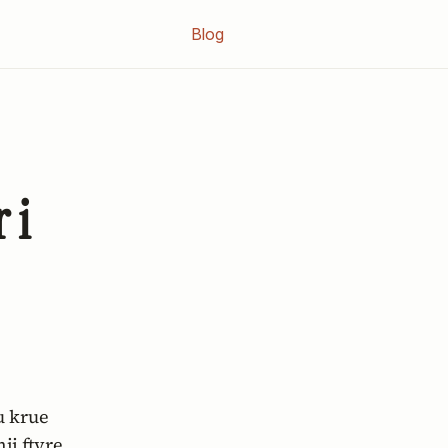
Blog
 i
ji ftyre