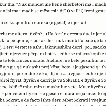
kur tha: “Nuk mundet me kenë shërbëtori ma i madh
nxanësi ma i madh se mësuesi i tij.” O vall! Ç’ironi grot
ni se ku qëndron eureka (e gjeta!) e njeriut?
riu me alternativën? – (Ha fort’ e qerrata duel njeriu)
uk iu pëlqente, – por as derr nuk munb t’u bate që ta
ij. Derr! Vërtet se asht i lakmueshëm derri, por, sadok
jiteti njerzuer përpara botës – edhe se mikroskopike
 të tolerancës morale. Atëhere, në këtë pezullim të n
ë ajo gja që nuk asht prej kësaj bote, ajo gjasend q’i t
 hyjnore, perendore e kuj dij ma … u zgjue – edhe njer
droi ftyrat: ftyrën e derrit ja vu Sokratit, e ftyrën e So
 e në këtë të mbramin u mushniue vetë. Muer ftyrën e
n – por vetëm ftyrën – e pjesën e mbrame ja muer krejt
ba Sokrat, e
de facto
ishte derr. Mbet Sokrati i vuejt