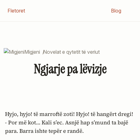
Fletoret
Blog
Migjeni
/
Novelat e qytetit të veriut
Ngjarje pa lëvizje
Hyjo, hyjo! të marroftë zoti! Hyjo! të hangërt dregi!
- Por më kot… Kali s’ec. Asnjë hap s’mund ta bajë
para. Barra ishte tepër e randë.