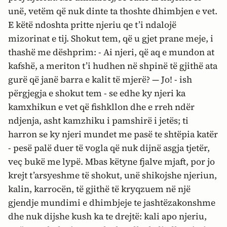
unë, vetëm që nuk dinte ta thoshte dhimbjen e vet.
E këtë ndoshta pritte njeriu qe t’i ndalojë
mizorinat e tij. Shokut tem, që u gjet prane meje, i
thashë me dëshprim: - Ai njeri, që aq e mundon at
kafshë, a meriton t’i hudhen në shpinë të gjithë ata
gurë që janë barra e kalit të mjerë? — Jo! - ish
përgjegja e shokut tem - se edhe ky njeri ka
kamxhikun e vet që fishkllon dhe e rreh ndër
ndjenja, asht kamzhiku i pamshirë i jetës; ti
harron se ky njeri mundet me pasë te shtëpia katër
- pesë palë duer të vogla që nuk dijnë asgja tjetër,
veç bukë me lypë. Mbas këtyne fjalve mjaft, por jo
krejt t’arsyeshme të shokut, unë shikojshe njeriun,
kalin, karrocën, të gjithë të kryqzuem në një
gjendje mundimi e dhimbjeje te jashtëzakonshme
dhe nuk dijshe kush ka te drejtë: kali apo njeriu,