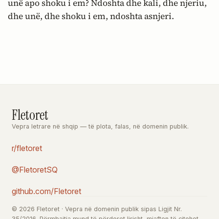
unë apo shoku i em? Ndoshta dhe kali, dhe njeriu,
dhe unë, dhe shoku i em, ndoshta asnjeri.
Fletoret
Vepra letrare në shqip — të plota, falas, në domenin publik.
r/fletoret
@FletoretSQ
github.com/Fletoret
© 2026 Fletoret · Vepra në domenin publik sipas Ligjit Nr.
35/2016. Përmbajtja mund të përdoret lirisht, mjafton të citohet