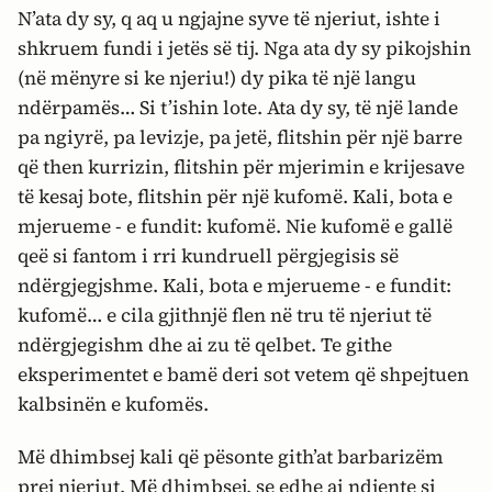
N’ata dy sy, q aq u ngjajne syve të njeriut, ishte i
shkruem fundi i jetës së tij. Nga ata dy sy pikojshin
(në mënyre si ke njeriu!) dy pika të një langu
ndërpamës… Si t’ishin lote. Ata dy sy, të një lande
pa ngiyrë, pa levizje, pa jetë, flitshin për një barre
që then kurrizin, flitshin për mjerimin e krijesave
të kesaj bote, flitshin për një kufomë. Kali, bota e
mjerueme - e fundit: kufomë. Nie kufomë e gallë
qeë si fantom i rri kundruell përgjegisis së
ndërgjegjshme. Kali, bota e mjerueme - e fundit:
kufomë… e cila gjithnjë flen në tru të njeriut të
ndërgjegishm dhe ai zu të qelbet. Te githe
eksperimentet e bamë deri sot vetem që shpejtuen
kalbsinën e kufomës.
Më dhimbsej kali që pësonte gith’at barbarizëm
prej njeriut. Më dhimbsej, se edhe ai ndjente si