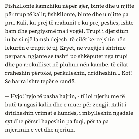
Fishkllonte kamzhiku nëpër ajër, binte dhe u njitte
për trup të kalit; fishkllonte, binte dhe u njitte pa
pra. Kali, ku prej të rrahunit e ku prej peshës, ishte
bam dhe pergiysmë ma i vogël. Trupi i djersitun
iu ba si një lamsh dejesh, të cilët kercejshin nën
lekurën e trupit të tij. Kryet, ne vuejtje i shtrime
perpara, ngjante se tashti po shkëputet nga trupi
dhe po rrokulliset në pluhun nën kambe, të cilat
rraheshin përtokë, perkuleshin, dridheshin… Kot!
Se barra ishte tepër e randë.
— Hyjo! hyjo të pasha hajrin, - filloi njeriu me të
butë ta ngasi kalin dhe e muer për zengji. Kalit i
dridheshin vrimat e hundës, i mbylleshin ngadale
syt dhe përsri hapeshin pa fuqi, për ta pa
mjerimin e vet dhe njeriun.