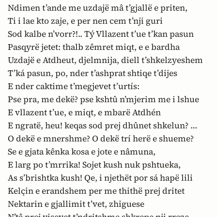
Ndimen t’ande me uzdajë mâ t’gjallë e priten,
Ti i lae kto zaje, e per nen cem t’nji guri
Sod kalbe n’vorr?!.. Tý Vllazent t’ue t’kan pasun
Pasqyrë jetet: thalb zêmret miqt, e e bardha
Uzdajë e Atdheut, djelmnija, diell t’shkelzyeshem
T’ká pasun, po, nder t’ashprat shtiqe t’dijes
E nder caktime t’megjevet t’urtís:
Pse pra, me dekë? pse kshtû n’mjerim me i lshue
E vllazent t’ue, e miqt, e mbarë Atdhén
E ngratë, heu! keqas sod prej dhûnet shkelun? …
O dekë e mnershme? O dekë trí herë e shueme?
Se e gjata kênka kosa e jote e nâmuna,
E larg po t’mrrika! Sojet kush nuk pshtueka,
As s’brishtka kush! Qe, i njethët por sá hapë lili
Kelçin e erandshem per me thithë prej dritet
Nektarin e gjallimit t’vet, zhiguese