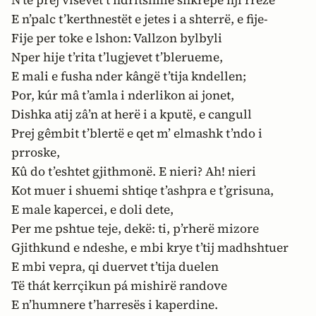
N’tê prej visevet t’ndritshme shkrepe nji rreze
E n’palc t’kerthnestët e jetes i a shterrë, e fije-
Fije per toke e lshon: Vallzon bylbyli
Nper hije t’rita t’lugjevet t’blerueme,
E mali e fusha nder kângë t’tija kndellen;
Por, kúr mâ t’amla i nderlikon ai jonet,
Dishka atij zâ’n at herë i a kputë, e cangull
Prej gêmbit t’blertë e qet m’ elmashk t’ndo i
prroske,
Kû do t’eshtet gjithmonë. E nieri? Ah! nieri
Kot muer i shuemi shtiqe t’ashpra e t’grisuna,
E male kapercei, e doli dete,
Per me pshtue teje, dekë: ti, p’rherë mizore
Gjithkund e ndeshe, e mbi krye t’tij madhshtuer
E mbi vepra, qi duervet t’tija duelen
Të thát kerrçikun pá mishirë randove
E n’humnere t’harresës i kaperdine.