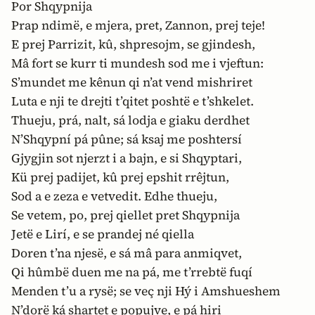
Por Shqypnija
Prap ndimë, e mjera, pret, Zannon, prej teje!
E prej Parrizit, kû, shpresojm, se gjindesh,
Mâ fort se kurr ti mundesh sod me i vjeftun:
S’mundet me kênun qi n’at vend mishriret
Luta e nji te drejti t’qitet poshtë e t’shkelet.
Thueju, prá, nalt, sá lodja e giaku derdhet
N’Shqypní pá pûne; sá ksaj me poshtersí
Gjygjin sot njerzt i a bajn, e si Shqyptari,
Kü prej padijet, kû prej epshit rrêjtun,
Sod a e zeza e vetvedit. Edhe thueju,
Se vetem, po, prej qiellet pret Shqypnija
Jetë e Lirí, e se prandej né qiella
Doren t’na njesë, e sá mâ para anmiqvet,
Qi hûmbë duen me na pá, me t’rrebtë fuqí
Menden t’u a rysë; se veç nji Hý i Amshueshem
N’dorë ká shartet e popujve, e pá hiri