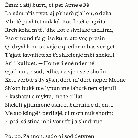
Êmni i atij burri, qi per Atme e Fé
La nâm n’fis t’vet, aj p’rherë gjallon, e deka
Mbi tê pushtet nuk ká. Kot fletët e ngrita
Rreh koha m’tê, ‘dhe kot e shplakë thellimi,
Pse s’mund t’a grise kurr: ato veç presin
Qi dryshk mos t’vêjë e qi edhe mbas veriget
T’gjatë kavalietesh t’i shkelqajë mbi shekull
Ari i kulluet. — Homeri enè nder né
Gjallnon, e sod, edhè, na vjen se e shofim
Ke, i verbtë s’dy sŷsh, derë m’ derë neper Meone
Shkon bukë tue lypun me lahutë nen stjetull
E kashatat e mykta, me te cillat
Sheklli gjithmonë ushqei burrnín e dijen …
Me ato kângë i perligjë, qi mort nuk shofin:
E prá, sá stina mbi vorr t’tij a shndrrue!
Po, po, Zannon; sado qi sod detyren,