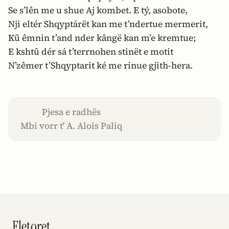
Se s’lên me u shue Aj kombet. E tý, asobote,
Nji eltér Shqyptárët kan me t’ndertue mermerit,
Kũ êmnin t’and nder kângë kan m’e kremtue;
E kshtû dér sá t’terrnohen stinët e motit
N’zêmer t’Shqyptarit ké me rinue gjith-hera.
Pjesa e radhës
Mbi vorr t' A. Alois Paliq
Fletoret