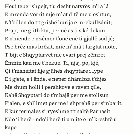
Heu! teper shpejt, t’u desht natyrës m’i a lá
E mrenda vorrit mje m’ at ditë me u eshtun,
N’t’cillen do t’t’grishë burija e mrekullzânit;
Prap, me giith kta, per né as ti s’ké dekun
E n’mende e n’zêmer t’onë enè ti gjallë sod jé;
Pse brêz mas brêzit, mie m’ mâ t’largtat mote,
T’bijt e Shqyptarvet me evarí prej zêmret
Êmnin kan me t’bekue. Ti, njaj, po, kjé,
Qi t’msheftat fije gjûhës shqyptare i lype
E i gjete, e i ênde, e neper dhâmbza t’dijes
Me shum hollí i pershkove e raven çile,
Kahë Shqyptari do t’mbajë per me stolisun
Fjalen, e shllimet per me i shprehë per s’mbarit.
E kúr termales s’rryeshme t’t’naltë Parnasit
Ndo ‘i herë - ndo’i herë ti u njite e m’ kreshtë u
kape