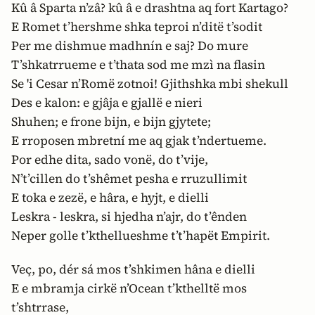
Kû â Sparta n’zâ? kû â e drashtna aq fort Kartago?
E Romet t’hershme shka teproi n’ditë t’sodit
Per me dishmue madhnín e saj? Do mure
T’shkatrrueme e t’thata sod me mzì na flasin
Se 'i Cesar n’Romë zotnoi! Gjithshka mbi shekull
Des e kalon: e gjâja e gjallë e nieri
Shuhen; e frone bijn, e bijn gjytete;
E rroposen mbretní me aq gjak t’ndertueme.
Por edhe dita, sado vonë, do t’vije,
N’t’cillen do t’shêmet pesha e rruzullimit
E toka e zezë, e hâra, e hyjt, e dielli
Leskra - leskra, si hjedha n’ajr, do t’ênden
Neper golle t’kthellueshme t’t’hapët Empirit.
Veç, po, dér sá mos t’shkimen hâna e dielli
E e mbramja cirkë n’Ocean t’kthelltë mos
t’shtrrase,