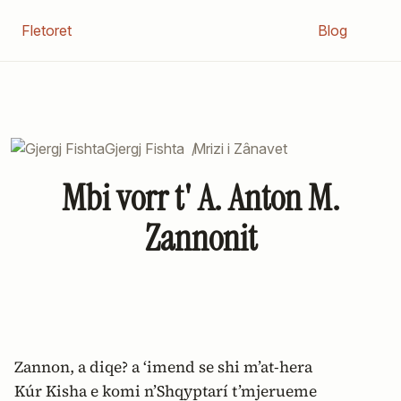
Fletoret
Blog
Gjergj Fishta
/
Mrizi i Zânavet
Mbi vorr t' A. Anton M.
Zannonit
Zannon, a diqe? a ‘imend se shi m’at-hera
Kúr Kisha e komi n’Shqyptarí t’mjerueme