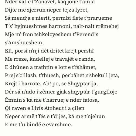
Nder valle t’Zânavet, kaq jone t’âmla
Dijte me zjerrun neper tejza lyret,
Sá mendja e nierit, permbi flete t’prarueme
T’s’ hyjnueshmes harmoní, nalt-nalt rrëmehej
Mje m’ fron tshkelzyeshem t’Perendis
s’Amshueshem,
Kû, porsi n’nji dét dritet krejt pershî
Me rreze, kndellej e travajët e randa,
E dhûnen a trathtín e lott e t’fshâmet,
Prej s’cillash, t’thuesh, perbâhet n’shekull jeta,
Krejt i harrote. Ah! po, se Shqyptarija,
Dér sá n’ndo i zêmer gjak shqyptár t’gurglloje
Êmnin s’ká me t’harrue; e nder fatosa,
Qi raven e Lirís Atoheut i a çilen
Neper armë t’fés e t’dijes, ká me t’njehun
E me t’u bindë e evarshme.