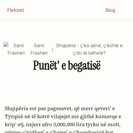
Fletoret
Blog
Sami
Shqipëria - ç’ka qënë, ç’është e
/
Frashëri
ç’do të bëhetë?
Punët' e begatisë
Shqipëria sot pas pagesavet, që merr qeveri’ e
Tyrqisë në të katrë vilajejet me gjithë kumerqe e
krip’ etj, nxjerr afro 3,000,000 lira tyrku në mott,
përveç ç’vidhen’ e ç’hajen’ e ç’humbasinë kot.