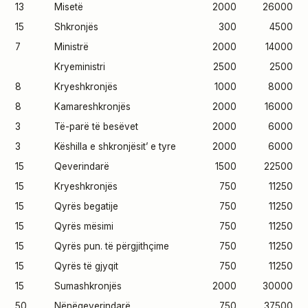
13
Misetë
2000
26000
15
Shkronjës
300
4500
7
Ministrë
2000
14000
Kryeministri
2500
2500
8
Kryeshkronjës
1000
8000
8
Kamareshkronjës
2000
16000
3
Të-parë të besëvet
2000
6000
3
Këshilla e shkronjësit’ e tyre
2000
6000
15
Qeverindarë
1500
22500
15
Kryeshkronjës
750
11250
15
Qyrës begatije
750
11250
15
Qyrës mësimi
750
11250
15
Qyrës pun. të përgjithçime
750
11250
15
Qyrës të gjyqit
750
11250
15
Sumashkronjës
2000
30000
50
Nënëqeverindarë
750
37500