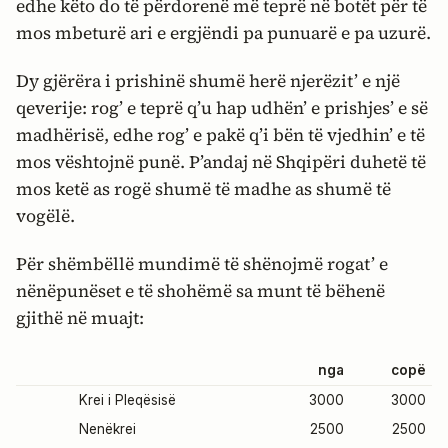
edhe këto do të përdorenë më teprë në botët për të
mos mbeturë ari e ergjëndi pa punuarë e pa uzurë.
Dy gjërëra i prishinë shumë herë njerëzit’ e një
qeverije: rog’ e teprë q’u hap udhën’ e prishjes’ e së
madhërisë, edhe rog’ e pakë q’i bën të vjedhin’ e të
mos vështojnë punë. P’andaj në Shqipëri duhetë të
mos ketë as rogë shumë të madhe as shumë të
vogëlë.
Për shëmbëllë mundimë të shënojmë rogat’ e
nënëpunëset e të shohëmë sa munt të bëhenë
gjithë në muajt:
nga
copë
Krei i Pleqësisë
3000
3000
Nenëkrei
2500
2500