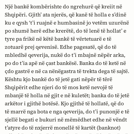
Një bankë kombërishte do ngrehurë që kreiit në
Shqipëri. Gjith’ ata njerës, që kanë të holla e s’dinë
ku e qysh ‘t’i ruajnë e humbasinë jo vetëm uzurënë
po shumë herë edhe krerëtë, do të lenë të hollat’ e
tyre pa frikë në këtë bankë të vërtetuarë e të
zotuarë prej qevenisë. Edhe pagesatë, që do të
mbledhë qeverija, nukë do t’i mbajnë nëpër arka,
po do t’ia apë në çast bankësë. Banka do të ketë në
çdo gastrë e në ca nënëgastra të trekta dega të sajtë.
Kështu kjo bankë do të jetë gati nëpër të tërë
Shqipërit edhe njeri do të mos ketë nevojë të
mbanjë të holla në gjit e në kuletët; banka do të jetë
arkëtor i gjithë botësë. Kjo gjithë të hollatë, që do
të marrë nga bota e nga qeverija, do t’i punonjë e të
sjellë begati e bukuri në mëmëdhet edhe në vëndt
t’atyre do të nxjerrë monellë të kartët (banknot)