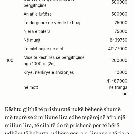
500000
përgjithçime
Aniat’ e luftësë
500000
Të dërguarë në vënde të huaj
25000
Njëra e tjatëra
75000
Në muajt
8439750
Të cilët bëjnë në mot
41277000
Mise të këshillës së përgjithçime
100
200000
nga 1000 c. (2m)
Krye, nënkrye e shkronjës
10000
41.487.000
në mott
në franga
ari
Kështu gjithë të prishuratë nukë bëhenë shumë
më teprë se 2 miliunë lira edhe tepërojnë afro një
miliun lira, të cilaitë do të prishenë për të bërë
udhëra të hekurta, udhëra qerreje, limane e të tjera