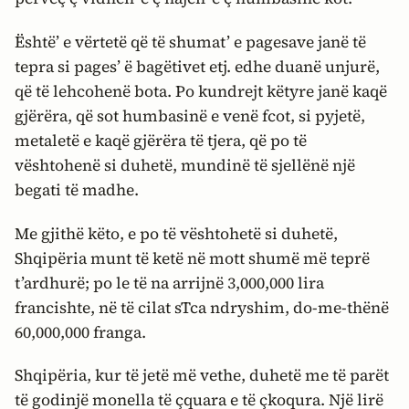
Është’ e vërtetë që të shumat’ e pagesave janë të
tepra si pages’ ë bagëtivet etj. edhe duanë unjurë,
që të lehcohenë bota. Po kundrejt këtyre janë kaqë
gjërëra, që sot humbasinë e venë fcot, si pyjetë,
metaletë e kaqë gjërëra të tjera, që po të
vështohenë si duhetë, mundinë të sjellënë një
begati të madhe.
Me gjithë këto, e po të vështohetë si duhetë,
Shqipëria munt të ketë në mott shumë më teprë
t’ardhurë; po le të na arrijnë 3,000,000 lira
francishte, në të cilat sTca ndryshim, do-me-thënë
60,000,000 franga.
Shqipëria, kur të jetë më vethe, duhetë me të parët
të godinjë monella të çquara e të çkoqura. Një lirë