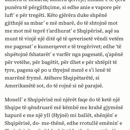
punëra të përgjithçime, si edhe anie e vapore për
luft’ e për tregëti. Këto gjërëra duke shpënë
gjithnjë sa mbar’ e më mbarë, do të shtojnë mot
me mot më teprë t’ardhurat’ e Shqipërisë, aqë sa
munt të vinjë një ditë që të qeverisetë vëndi vetëm
me pagesat’ e kumerqevet e të tregërivet; edhe ‘të
shpëtojnë fshatarët’ e varfër nga pagesatë, q’apënë
për vetëhe, për bagëtit, për dhet e për shtëpit të
tyre, pagesa që po u thyejnë mezë e s’i lenë të
marrënë frymë. Atëhere Shqipëtarëtë, si
Amerikanëtë sot, do të rojnë si në parajsë.
Monell’ e Shqipërisë më njërët faqe do të ketë një
Shqipe të qëndruarë më këmbë me krahë gjymësë
hapurë e me një yll (Hyjnë) mi ballët, shënjën’ e
Shqipërisë, do- me-thënë, edhe rrotullë emënin’ e