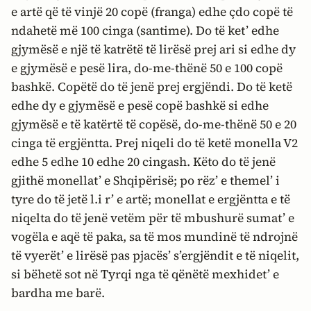
e artë që të vinjë 20 copë (franga) edhe çdo copë të
ndahetë më 100 cinga (santime). Do të ket’ edhe
gjymësë e një të katrëtë të lirësë prej ari si edhe dy
e gjymësë e pesë lira, do-me-thënë 50 e 100 copë
bashkë. Copëtë do të jenë prej ergjëndi. Do të ketë
edhe dy e gjymësë e pesë copë bashkë si edhe
gjymësë e të katërtë të copësë, do-me-thënë 50 e 20
cinga të ergjëntta. Prej niqeli do të ketë monella V2
edhe 5 edhe 10 edhe 20 cingash. Këto do të jenë
gjithë monellat’ e Shqipërisë; po rëz’ e themel’ i
tyre do të jetë l.i r’ e artë; monellat e ergjëntta e të
niqelta do të jenë vetëm për të mbushurë sumat’ e
vogëla e aqë të paka, sa të mos mundinë të ndrojnë
të vyerët’ e lirësë pas pjacës’ s’ergjëndit e të niqelit,
si bëhetë sot në Tyrqi nga të qënëtë mexhidet’ e
bardha me barë.