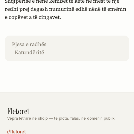
Shqipërisë e nënë këmbët të ketë në mest të një
redhi prej degash numurinë edhë nënë të emënin
e copëvet a të cingavet.
Pjesa e radhës
Katundëritë
Fletoret
Vepra letrare në shqip — të plota, falas, në domenin publik.
r/fletoret