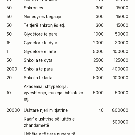
50
Shkronjës
300
15000
50
Nënëqyrës begatije
300
15000
50
Të tjerë shkronjës etj.
300
15000
50
Gjyqëtore të para
1000
50000
15
Gjyqëtore të dyta
2000
30000
1
Gjyqëtore e lartë
5000
100000
50
Shkolla të dyta
2500
125000
2000
Shkolla të para
200
400000
20
Shkolla të larta
5000
100000
Akademia, shtypëtorja,
10
yjvështonja, muzeja, biblioteka
5000
50000
etj.
20000
Ushtarë njëri mi tjatrinë
40
800000
Kadr’ e ushtrisë së luftës e
500000
zhandarmëtë
Udhëtë e të tjera punëra të