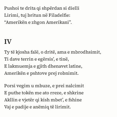
Pushoi te drita qi shpërdan si dielli
Lirimi, tuj britun në Filadelfie:
“Amerikën e zhgon Amerikani”.
IV
Ty të kjosha falë, o dritë, ama e mbrodhsimit,
Ti dave terrin e egërsis’, e tinë,
E lakmuemja e gjith dhenavet latine,
Amerikën e pshtove prej robnimit.
Porsi vegim u mbuze, e prei nalcimit
E puthe tokën me ato rreze, e shkrine
Akllin e vjetër qi kish mbet’, e fshine
Vaj e padije e anëmiq të lirimit.