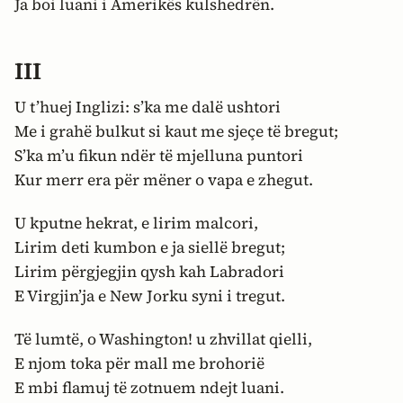
Ja boi luani i Amerikës kulshedrën.
III
U t’huej Inglizi: s’ka me dalë ushtori
Me i grahë bulkut si kaut me sjeçe të bregut;
S’ka m’u fikun ndër të mjelluna puntori
Kur merr era për mëner o vapa e zhegut.
U kputne hekrat, e lirim malcori,
Lirim deti kumbon e ja siellë bregut;
Lirim përgjegjin qysh kah Labradori
E Virgjin’ja e New Jorku syni i tregut.
Të lumtë, o Washington! u zhvillat qielli,
E njom toka për mall me brohorië
E mbi flamuj të zotnuem ndejt luani.