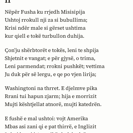
Nëpër Fusha ku rrjedh Misisipija
Ushtoj rrokull nji za si bubullima;
Krisi ndër male si gërset ushtima
kur qiell e tokë turbullon duhija.
Çon’ju shërbtorët e tokës, leni te shpija
Shjetnit e vangat; e për gjysë, o trima,
Leni parmendat; rrokni pushkët; vettima
Ju duk për së lergu, e qe po vjen lirija;
Washingtoni na thrret. E djelmve pika
Rrani tui hapun zjarm; hija e morrizit
Mujti kështjellat atnorë, mujti katedrën.
E fushë e mal ushtoi: vojt Amerika
Mbas asi zani qi e pat thirrë, e Inglizit