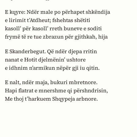
E kqyre: Ndër male po përhapet shkëndija
e lirimit t’Atdheut; fshehtas shëtiti
kasoll’ për kasoll’ rreth buneve e soditi
frymë të re tue zbrazun për gjithkah, hija
E Skanderbegut. Që ndër djepa rritin
nanat e Hotit djelmënin’ ushtore
e idhnim n’armikun nëpër gji iu qitin.
E nalt, ndër maja, bukuri mbretnore.
Hapi flatrat e mnershme qi përshndrisin,
Me thoj t’harkuem Shqypeja arbnore.