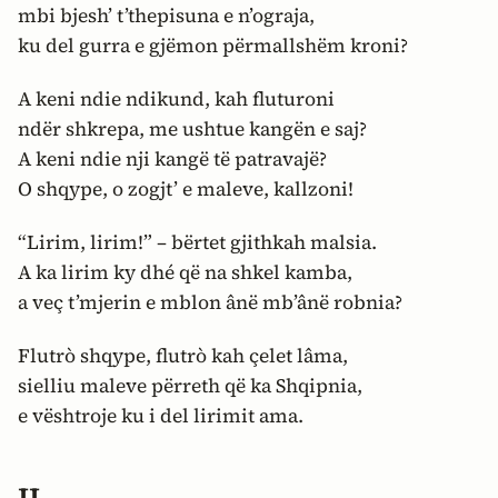
mbi bjesh’ t’thepisuna e n’ograja,
ku del gurra e gjëmon përmallshëm kroni?
A keni ndie ndikund, kah fluturoni
ndër shkrepa, me ushtue kangën e saj?
A keni ndie nji kangë të patravajë?
O shqype, o zogjt’ e maleve, kallzoni!
“Lirim, lirim!” – bërtet gjithkah malsia.
A ka lirim ky dhé që na shkel kamba,
a veç t’mjerin e mblon ânë mb’ânë robnia?
Flutrò shqype, flutrò kah çelet lâma,
sielliu maleve përreth që ka Shqipnia,
e vështroje ku i del lirimit ama.
II