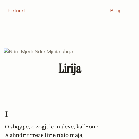
Fletoret
Blog
Ndre Mjeda
/
Lirija
Lirija
I
O shqype, o zogjt’ e maleve, kallzoni:
A shndrit rreze lirie n’ato maja;