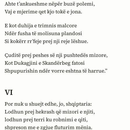
Ahte t’ankueshme nëpër buzë polemi,
Vaj e mjerime qet kjo tokë e jona.
E kot duhija e trimnis malcore
Ndër fusha të molisuna plandosi
Si kokërr rr’feje prej nji reje lëshue.
Çuditë prej peshes së nji pushtedës mizore,
Kot Dukagjini e Skandërbeg fatosi
Shpupurishin ndër vorre eshtna të harrue.”
VI
Por nuk u shuejt edhe, jo, shqiptaria:
Lodhun prej hekrash që mizori e njiti,
lodhun prej terri ku robnimi e qiti,
shpreson me e zgjue fluturim mënia.