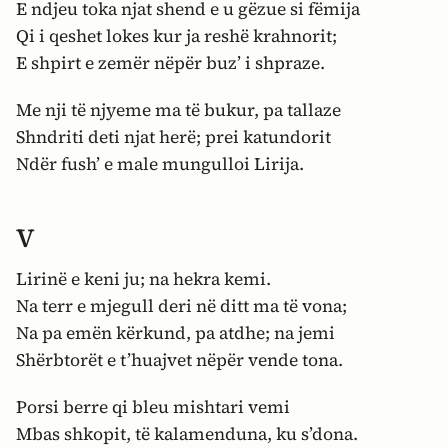
E ndjeu toka njat shend e u gëzue si fëmija
Qi i qeshet lokes kur ja reshë krahnorit;
E shpirt e zemër nëpër buz’ i shpraze.
Me nji të njyeme ma të bukur, pa tallaze
Shndriti deti njat herë; prei katundorit
Ndër fush’ e male mungulloi Lirija.
V
Lirinë e keni ju; na hekra kemi.
Na terr e mjegull deri në ditt ma të vona;
Na pa emën kërkund, pa atdhe; na jemi
Shërbtorët e t’huajvet nëpër vende tona.
Porsi berre qi bleu mishtari vemi
Mbas shkopit, të kalamenduna, ku s’dona.