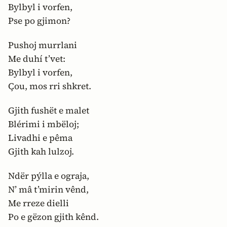
Bylbyl i vorfen,
Pse po gjimon?
Pushoj murrlani
Me duhí t’vet:
Bylbyl i vorfen,
Çou, mos rri shkret.
Gjith fushët e malet
Blérimi i mbëloj;
Livadhi e pêma
Gjith kah lulzoj.
Ndër pýlla e ograja,
N’ mâ t’mirin vênd,
Me rreze dielli
Po e gëzon gjith kênd.