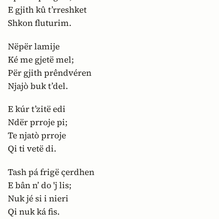
E gjith kû t’rreshket
Shkon fluturim.
Nëpër lamije
Ké me gjetë mel;
Për gjith prêndvéren
Njajò buk t’del.
E kúr t’zitë edi
Ndër prroje pi;
Te njatò prroje
Qi ti vetë di.
Tash pá frigë çerdhen
E bân n’ do 'j lis;
Nuk jé si i nieri
Qi nuk ká fis.