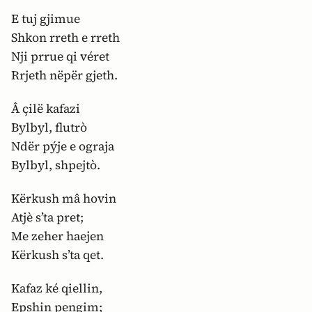
E tuj gjimue
Shkon rreth e rreth
Nji prrue qi véret
Rrjeth nëpër gjeth.
Â çilë kafazi
Bylbyl, flutrò
Ndër pýje e ograja
Bylbyl, shpejtò.
Kërkush mâ hovin
Atjè s’ta pret;
Me zeher haejen
Kërkush s’ta qet.
Kafaz ké qiellin,
Epshin pengim;