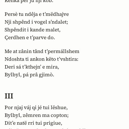
Kênka për jú nji kob.
Persè tu ndêja e t’mëdhajve
Nji shpênd i vogel s’ndalet;
Shpêndit i kande malet,
Çerdhen e t’parve do.
Me at zânin tând t’permállshem
Ndoshta ti ankon këto t’vshtira:
Deri sá t’kthejn’ e mira,
Bylbyl, pá prâ gjimò.
III
Por njaj váj qi jé tui lëshue,
Bylbyl, zêmren ma copton;
Dit’e natë rri tui prigiue,