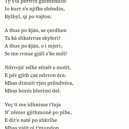
Tý s’ta pertrîn gazmêndin:
Jo kurr s’e njifke shêndin,
Bylbyl, qi po vajton.
A thue po kján, se çerdhen
Ta ká shkatrrue skyferi?
A thue po kján, o i mjeri,
Se me rrnue gjáll s’ke mél?
Ndrrojn’ edhè stinët e motit,
E për gjith ças ndrron éra:
Mbas dimnit vjen prêndvéra,
Mbas borés blerimi del.
Veç ti me idhnime t’tuja
N’ zêmer gjithmonë po pîhe,
E dit’e natë po shkrîhe
Mbas vájit qi t’mundon.