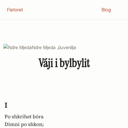
Fletoret
Blog
Ndre Mjeda
/
Juvenilja
Váji i bylbylit
I
Po shkrihet bóra
Dimni po shkon;