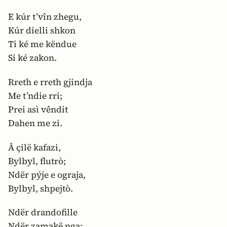
E kúr t’vîn zhegu,
Kúr dielli shkon
Ti ké me këndue
Si ké zakon.
Rreth e rreth gjindja
Me t’ndie rri;
Prei asì vêndit
Dahen me zi.
Â çilë kafazi,
Bylbyl, flutrò;
Ndër pýje e ograja,
Bylbyl, shpejtò.
Ndër drandofille
Ndër zamakë nga;