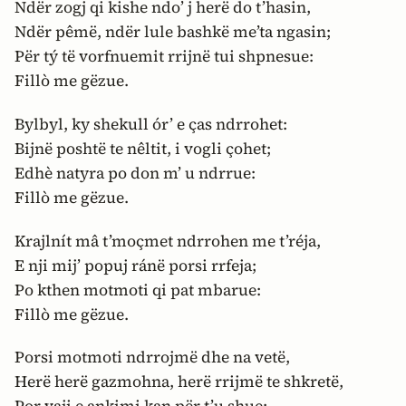
Ndër zogj qi kishe ndo’ j herë do t’hasin,
Ndër pêmë, ndër lule bashkë me’ta ngasin;
Për tý të vorfnuemit rrijnë tui shpnesue:
Fillò me gëzue.
Bylbyl, ky shekull ór’ e ças ndrrohet:
Bijnë poshtë te nêltit, i vogli çohet;
Edhè natyra po don m’ u ndrrue:
Fillò me gëzue.
Krajlnít mâ t’moçmet ndrrohen me t’réja,
E nji mij’ popuj ránë porsi rrfeja;
Po kthen motmoti qi pat mbarue:
Fillò me gëzue.
Porsi motmoti ndrrojmë dhe na vetë,
Herë herë gazmohna, herë rrijmë te shkretë,