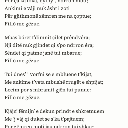
Por ça ká toka, bylbyl, ndrron moti;
Ankimi e váji nuk âsht i zoti
Për gjithmonë zêmren me na çoptue;
Fillò me gëzue.
Mbas bóret t’dimnit çilet prêndvéra;
Nji ditë nuk gjindet qi s’po ndrron éra;
Sêndet qi patme janë tui mbarue;
Fillò me gëzue.
Tui dnes’ i vorfni se e mbluene t’kijat,
Me ankime t’veta mbushë rrugët e shpijat;
Lecim por s’mbramit gjên tui punue:
Fillò me gëzue.
Kjájn’ fëmijn’ e dekun prindt e shkretnuem
Me ‘j váj qi duket se s’ka t’pajtuem;
Por zêmren moti jau ndrron tuj shkue: