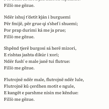
Fillò me gëzue.
Ndër ishuj t’detit kján i burguemi
Për fmijë, për grue qi s’shef i shuemi;
Por prap durimi ká me ja prue;
Fillò me gëzue.
Shpênd tjerë burgosi sá herë mizori,
E rishtas jashta dikúr i xori;
Ndër fush’ e male janë tui flutrue:
Fillò me gëzue.
Flutrojnë ndër male, flutrojnë ndër lule,
Flutrojnë kû çerdhen motit e ngule,
E kangët e parshme nisin me këndue:
Fillò me gëzue.