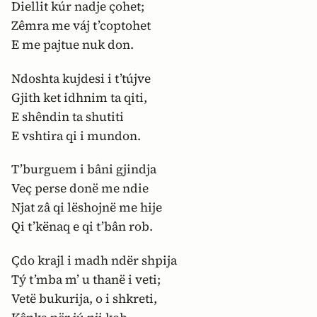
Diellit kúr nadje çohet;
Zêmra me váj t’coptohet
E me pajtue nuk don.
Ndoshta kujdesi i t’tújve
Gjith ket idhnim ta qiti,
E shêndin ta shutiti
E vshtira qi i mundon.
T’burguem i bâni gjindja
Veç perse donë me ndie
Njat zâ qi lëshojnë me hije
Qi t’kënaq e qi t’bân rob.
Çdo krajl i madh ndër shpija
Tý t’mba m’ u thanë i veti;
Vetë bukurija, o i shkreti,