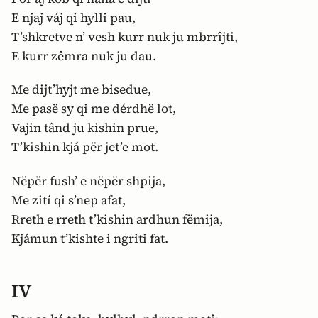
E njaj váj qi hylli pau,
T’shkretve n’ vesh kurr nuk ju mbrrîjti,
E kurr zêmra nuk ju dau.
Me dijt’hyjt me bisedue,
Me pasë sy qi me dérdhë lot,
Vajin tând ju kishin prue,
T’kishin kjá për jet’e mot.
Nëpër fush’ e nëpër shpija,
Me zití qi s’nep afat,
Rreth e rreth t’kishin ardhun fëmija,
Kjámun t’kishte i ngriti fat.
IV