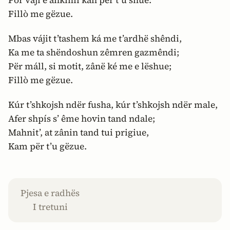
Por vaji e ankimi kan për t’u shue:
Fillò me gëzue.
Mbas vájit t’tashem ká me t’ardhë shêndi,
Ka me ta shëndoshun zêmren gazmêndi;
Për máll, si motit, zânë ké me e lëshue;
Fillò me gëzue.
Kúr t’shkojsh ndër fusha, kúr t’shkojsh ndër male,
Afer shpís s’ ême hovin tand ndale;
Mahnit’, at zânin tand tui prigiue,
Kam për t’u gëzue.
Pjesa e radhës
I tretuni