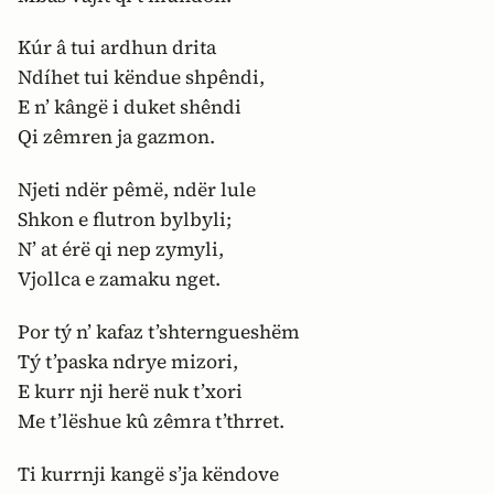
Kúr â tui ardhun drita
Ndíhet tui këndue shpêndi,
E n’ kângë i duket shêndi
Qi zêmren ja gazmon.
Njeti ndër pêmë, ndër lule
Shkon e flutron bylbyli;
N’ at érë qi nep zymyli,
Vjollca e zamaku nget.
Por tý n’ kafaz t’shterngueshëm
Tý t’paska ndrye mizori,
E kurr nji herë nuk t’xori
Me t’lëshue kû zêmra t’thrret.
Ti kurrnji kangë s’ja këndove