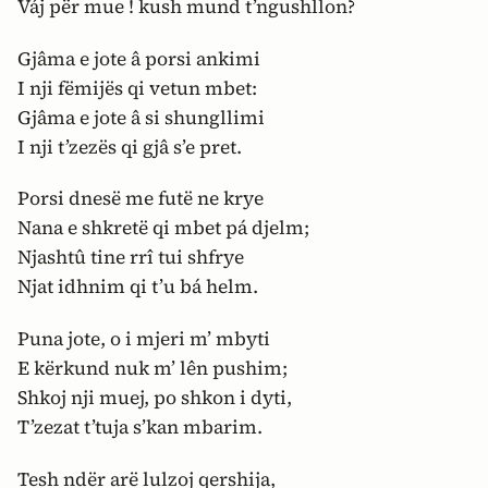
Váj për mue ! kush mund t’ngushllon?
Gjâma e jote â porsi ankimi
I nji fëmijës qi vetun mbet:
Gjâma e jote â si shungllimi
I nji t’zezës qi gjâ s’e pret.
Porsi dnesë me futë ne krye
Nana e shkretë qi mbet pá djelm;
Njashtû tine rrî tui shfrye
Njat idhnim qi t’u bá helm.
Puna jote, o i mjeri m’ mbyti
E kërkund nuk m’ lên pushim;
Shkoj nji muej, po shkon i dyti,
T’zezat t’tuja s’kan mbarim.
Tesh ndër arë lulzoj qershija,