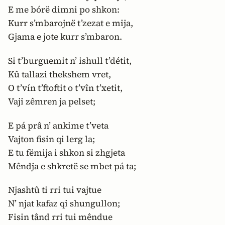
E me bórë dimni po shkon:
Kurr s’mbarojnë t’zezat e mija,
Gjama e jote kurr s’mbaron.
Si t’burguemit n’ ishull t’détit,
Kû tallazi thekshem vret,
O t’vín t’ftoftit o t’vîn t’xetit,
Vaji zêmren ja pelset;
E pá prâ n’ ankime t’veta
Vajton fisin qi lerg la;
E tu fëmija i shkon si zhgjeta
Mêndja e shkretë se mbet pá ta;
Njashtû ti rri tui vajtue
N’ njat kafaz qi shungullon;
Fisin tând rri tui mêndue