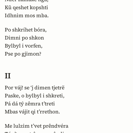
Kû qeshet kopshti
Idhnim mos mba.
Po shkríhet bóra,
Dimni po shkon
Bylbyl i vorfen,
Pse po gjimon?
II
Por váj! se ‘j dimen tjetrë
Paske, o bylbyl i shkreti,
Pá dá tý zêmra t’treti
Mbas vájit qi t’rrethon.
Me lulzim t’vet prêndvéra