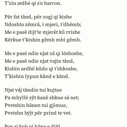
T’zín atdhé qi s’e harron.
Për fat tând, për zogj qi kishe
Ndoshta zêmrâ, i mjeri, t’dhêmb;
Me e pasë dijt’te mjerët kû rrishe
Kërkue t’kishin gêmb mbi gêmb.
Me e pasë ndie njat zâ qi lëshoshe,
Me e pasë ndie njat vajin tând,
Kishin ardhë kûdo qi t’shkoshe,
T’kishin lypun kând e kând.
Njat váj tândin tui kujtue
Pa mbyllë sŷt kanë shkue sá net;
Pvetshin hânen tui gjimue,
Pvetshn hýjt për prínd te vet.
Por aj kob qi hâna e dijti