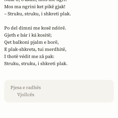
Mos ma ngrini ket pikë gjak!
– Struku, struku, i shkreti plak.
Po del dimni me kosë ndórë.
Gjeth e bár i ká kositë;
Qet balkoni pjalm e borë,
E plak-shkreta, tui merdhitë,
I thotë védit me zâ pak:
Struku, struku, i shkreti plak.
Pjesa e radhës
Vjollcës