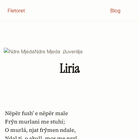
Fletoret
Blog
Ndre Mjeda
/
Juvenilja
Liria
Nëpër fush’ e nëpër male
Frŷn murlani me stuhí;
O murlá, njat frŷmen ndale,
Ndal ti, o akull, mos me ngrî.