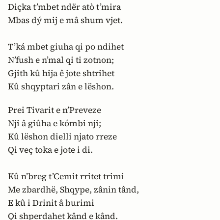
Diçka t’mbet ndër atò t’mira
Mbas dý mij e mâ shum vjet.
T’ká mbet giuha qi po ndihet
N’fush e n’mal qi ti zotnon;
Gjith kû hija ê jote shtrihet
Kû shqyptari zân e lëshon.
Prei Tivarit e n’Preveze
Nji â giûha e kómbi nji;
Kû lëshon dielli njato rreze
Qi veç toka e jote i di.
Kû n’breg t’Cemit rritet trimi
Me zbardhë, Shqype, zânin tând,
E kû i Drinit â burimi
Qi shperdahet kând e kând.