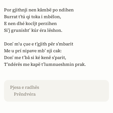
Por gjithnji nen kâmbë po ndihen
Burrat t’tú qi toka i mbëlon,
E nen dhé kocîjt perzihen
Si’j grunisht’ kúr éra lëshon.
Don’ m’u çue e t’gjith për s’mbarit
Me u prí nipave mb’ nji cak:
Don’ me t’bâ si ké kenë s’parit,
T’ndérës me kapë t’lumnueshmin prak.
Pjesa e radhës
Prêndvéra