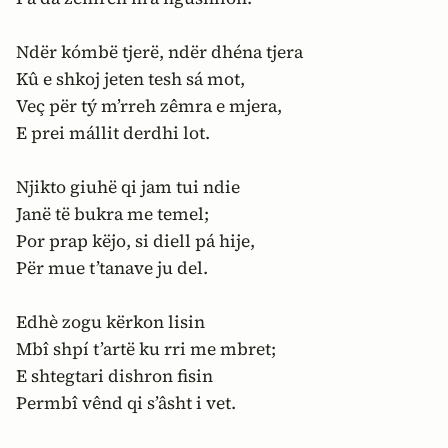
Ndër kómbë tjerë, ndër dhéna tjera
Kû e shkoj jeten tesh sá mot,
Veç për tý m’rreh zêmra e mjera,
E prei mállit derdhi lot.
Njikto giuhë qi jam tui ndie
Janë të bukra me temel;
Por prap këjo, si diell pá hije,
Për mue t’tanave ju del.
Edhè zogu kërkon lisin
Mbî shpí t’artë ku rri me mbret;
E shtegtari dishron fisin
Permbî vênd qi s’âsht i vet.