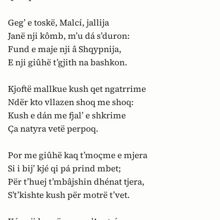
Geg’ e toskë, Malcí, jallija
Janë nji kômb, m’u dá s’duron:
Fund e maje nji â Shqypnija,
E nji giûhë t’gjith na bashkon.
Kjoftë mallkue kush qet ngatrrime
Ndër kto vllazen shoq me shoq:
Kush e dán me fjal’ e shkrime
Ça natyra vetë perpoq.
Por me giûhë kaq t’moçme e mjera
Si i bij’ kjé qi pá prind mbet;
Për t’huej t’mbâjshin dhénat tjera,
S’t’kishte kush për motrë t’vet.