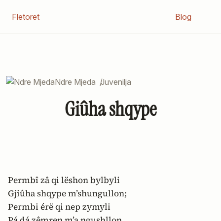
Fletoret
Blog
Ndre Mjeda
/
Juvenilja
Giûha shqype
Permbî zâ qi lëshon bylbyli
Gjiûha shqype m’shungullon;
Permbi érë qi nep zymyli
Pá dá zêmren m’a ngushllon.