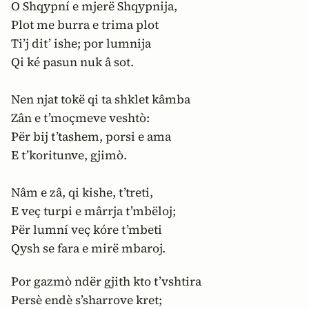
O Shqypní e mjerë Shqypnija,
Plot me burra e trima plot
Ti’j dit’ ishe; por lumnija
Qi ké pasun nuk â sot.
Nen njat tokë qi ta shklet kâmba
Zân e t’moçmeve veshtò:
Për bij t’tashem, porsi e ama
E t’koritunve, gjimò.
Nâm e zâ, qi kishe, t’treti,
E veç turpi e mârrja t’mbëloj;
Për lumní veç kóre t’mbeti
Qysh se fara e mirë mbaroj.
Por gazmò ndër gjith kto t’vshtira
Persè endè s’sharrove kret;