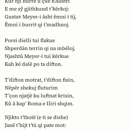
Kúr nji burrë u çue n’Austrí
E me sŷ gjithkund t’kërkoj:
Gustav Meyer-i âsht êmni i tij,
Êmni i burrit qi t’madhnoj.
Porsi dielli tui flakue
Shperdán terrin qi na mbëloj,
Njashtû Meyer-i tui kërkue
Kah ké dalë po ta difton.
T’difton motrat, t’difton fisin,
Nëpër shekuj fluturim
T’çon njatjè ku luftnat krisin,
Kû â kap’ Roma e Iliri shqim.
Njikto t’thotë (e ti se dishe)
Janë t’bijt t’tú qi pate mot: