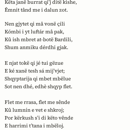
Këta janë burrat qi’j ditë kishe,
Êmnit tând me i dalun zot.
Nen gjytet qi mâ vonë çili
Kómbi i yt luftár mâ pak,
Kû ish mbret at-botë Bardili,
Shum anmiku dérdhi gjak.
E njat tokë qi jé tui gëzue
E ké xanë tesh sá mij’vjet;
Shqyptarija qi mbet mbëlue
Sot nen dhé, edhè shqyp flet.
Flet me rrasa, flet me sênde
Kû lumnín e vet e shkroj;
Por kërkush s’i di këto vênde
E harrimi t’tana i mbëloj.