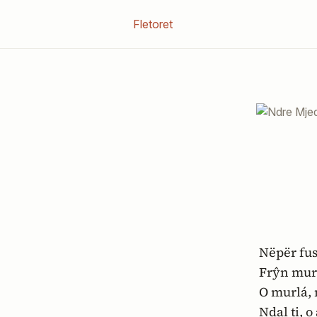
Fletoret
Nëpër fu
Frŷn murl
O murlá, 
Ndal ti, o