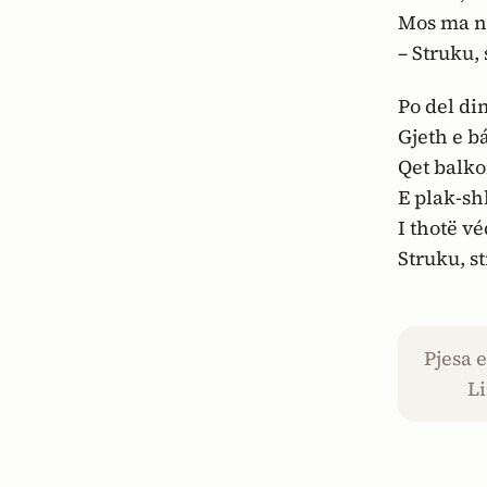
Mos ma ng
– Struku, 
Po del di
Gjeth e bá
Qet balko
E plak-sh
I thotë v
Struku, st
Pjesa 
Li