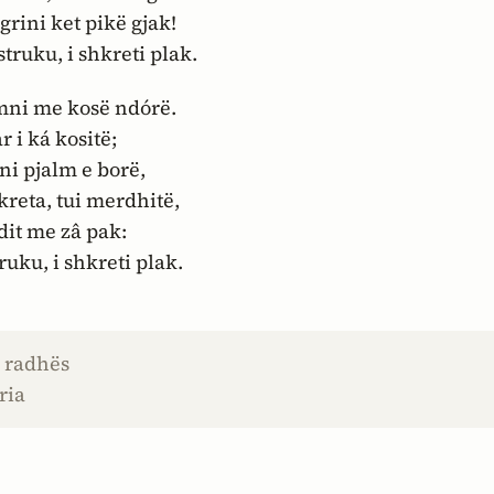
rini ket pikë gjak!
struku, i shkreti plak.
mni me kosë ndórë.
r i ká kositë;
ni pjalm e borë,
kreta, tui merdhitë,
édit me zâ pak:
ruku, i shkreti plak.
e radhës
ria