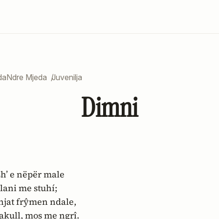
Ndre Mjeda
/
Juvenilja
Dimni
sh’ e nëpër male
ani me stuhí;
njat frŷmen ndale,
 akull, mos me ngrî.