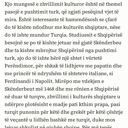
Kjo mungesë e zhvillimit kulturor është në themel
pasojë e pushtimit turk, që zgjati pesëqind vjet të
mira. Është interesante të hamendësosh se çfarë
do të kishte ndodhur me kulturën shqiptare, nëse
do të ishte mundur Turqia. Studiuesit e Shqipërisë
besojnë se po të kishte jetuar më gjatë Skënderbeu
dhe ta kishte mbrojtur Shqipërinë nga pushtimi
turk, ajo do të ishte bërë një shtet i vërtetë
Perëndimor, për shkak të lidhjeve me papatin dhe
me princër të ndryshëm të shteteve italiane, si
Ferdinandi i Napolit. Mirëpo me vdekjen e
Skënderbeut më 1468 dhe me rënien e Shqipërisë
në duar të turqve, zhvillimi i kulturës shqiptare u
ndërpre plotësisht e madje pati kthim prapa, pasi
turqit punonin për këtë dhe grekët për këtë çështje
të veçantë u lidhën bashkë me turqit, duke mos
lejuar shkollat në gjuhën shqipe. Për më tepër,