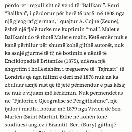
përdoret rregullisht në vend të “Ballkani”. Emri
“Ballkan”, i përdorur për herë të parë më 1808 nga
një gjeograf gjerman, i quajtur A. Cojne (Zeune),
është një fjalë turke me kuptimin “mal”. Malet e
Ballkanit do të thotë Malet e malit. Këtë emër nuk e
kanë përfillur për shumë kohë gjithë autorët, nuk
ka asnjë gjurmë të tij në botimin e nëntë të
Enciklopedisë Britanike (1875), ndërsa një
shqyrtim i hollësishëm i treguesve të “Tajmsit” të
Londrës që nga fillimi e deri më 1878 nuk na ka
zbuluar asnjë rast që të jetë përmendur e pas kësaj
ne nuk e vijuam më kërkimin. Nuk përmendet as
në “Fjalorin e Gjeografisë së Përgjithshme”, një
fjalor i madh i botuar më 1879 nga Vivien dë Sen-
Martën (Saint-Martin). Edhe në kohën tonë
studiuesi anglez i Bizantit, Bëri (Bury) gjithnjë