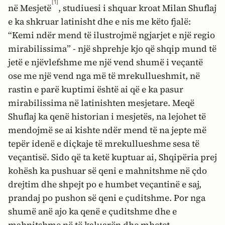
[1]
në Mesjetë
, studiuesi i shquar kroat Milan Shuflaj
e ka shkruar latinisht dhe e nis me këto fjalë:
“Kemi ndër mend të ilustrojmë ngjarjet e një
regio
mirabilissima
” - një shprehje kjo që shqip mund të
jetë e njëvlefshme me
një vend shumë i veçantë
ose me
një vend nga më të mrekullueshmit
, në
rastin e parë kuptimi është ai që e ka pasur
mirabilissima në latinishten mesjetare. Meqë
Shuflaj ka qenë historian i mesjetës, na lejohet të
mendojmë se ai kishte ndër mend të na jepte më
tepër idenë e diçkaje të mrekullueshme sesa të
veçantisë. Sido që ta ketë kuptuar ai, Shqipëria prej
kohësh ka pushuar së qeni e mahnitshme në çdo
drejtim dhe shpejt po e humbet veçantinë e saj,
prandaj po pushon së qeni e çuditshme. Por nga
shumë anë ajo ka qenë e çuditshme dhe e