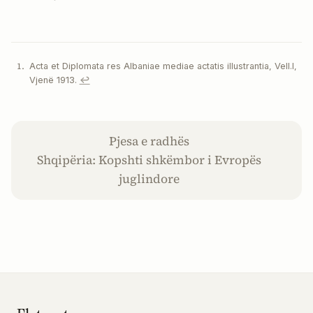
Acta et Diplomata res Albaniae mediae actatis illustrantia, Vell.I,
Vjenë 1913.
↩︎
Pjesa e radhës
Shqipëria: Kopshti shkëmbor i Evropës
juglindore