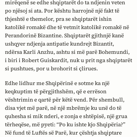
mirëqenë se edhe shqiptarët do ta ndjenin veten
po njësoj si ata. Por kështu harrojnë një fakt të
thjeshtë e themelor, pra se shqiptarët ishin
katolikë romakë dhe të vetmit katolikë romakë në
Perandorinë Bizantine. Shqiptarët gjithnjë kanë
ushqyer ndjenja antipatie kundrejt Bizantit,
ndërsa Karli Anzhu, ashtu si më parë Bohemundi,
i biri i Robert Guiskardit, nuk u prit nga shqiptarët
si pushtues, por u brohorit si çlirues.
Edhe lidhur me Shqipërinë e sotme ka një
keqkuptim të përgjithshëm, që e errëson
vështrimin e qartë për këtë vend. Për shembull,
disa vjet më parë, në një mbrëmje ku unë do të
quhesha si mik nderi, e zonja e shtëpisë, një grua
tërheqëse, më pyeti: “Po ku ishte kjo Shqipëria?”
Në fund të Luftës së Parë, kur çështja shqiptare