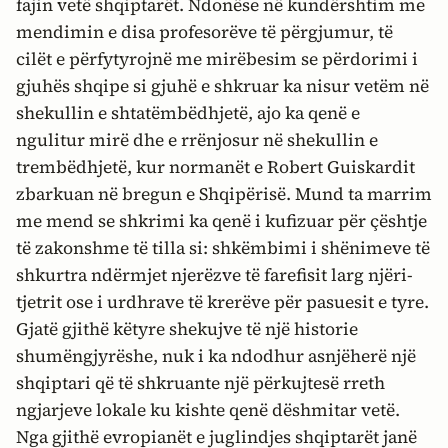
fajin vetë shqiptarët. Ndonëse në kundërshtim me
mendimin e disa profesorëve të përgjumur, të
cilët e përfytyrojnë me mirëbesim se përdorimi i
gjuhës shqipe si gjuhë e shkruar ka nisur vetëm në
shekullin e shtatëmbëdhjetë, ajo ka qenë e
ngulitur mirë dhe e rrënjosur në shekullin e
trembëdhjetë, kur normanët e Robert Guiskardit
zbarkuan në bregun e Shqipërisë. Mund ta marrim
me mend se shkrimi ka qenë i kufizuar për çështje
të zakonshme të tilla si: shkëmbimi i shënimeve të
shkurtra ndërmjet njerëzve të farefisit larg njëri-
tjetrit ose i urdhrave të krerëve për pasuesit e tyre.
Gjatë gjithë këtyre shekujve të një historie
shumëngjyrëshe, nuk i ka ndodhur asnjëherë një
shqiptari që të shkruante një përkujtesë rreth
ngjarjeve lokale ku kishte qenë dëshmitar vetë.
Nga gjithë evropianët e juglindjes shqiptarët janë