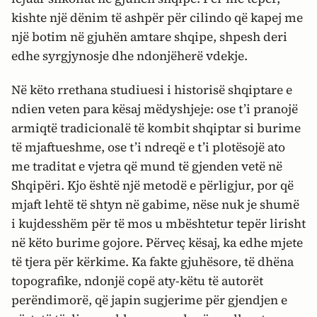
kishte një dënim të ashpër për cilindo që kapej me
një botim në gjuhën amtare shqipe, shpesh deri
edhe syrgjynosje dhe ndonjëherë vdekje.
Në këto rrethana studiuesi i historisë shqiptare e
ndien veten para kësaj mëdyshjeje: ose t’i pranojë
armiqtë tradicionalë të kombit shqiptar si burime
të mjaftueshme, ose t’i ndreqë e t’i plotësojë ato
me traditat e vjetra që mund të gjenden vetë në
Shqipëri. Kjo është një metodë e përligjur, por që
mjaft lehtë të shtyn në gabime, nëse nuk je shumë
i kujdesshëm për të mos u mbështetur tepër lirisht
në këto burime gojore. Përveç kësaj, ka edhe mjete
të tjera për kërkime. Ka fakte gjuhësore, të dhëna
topografike, ndonjë copë aty-këtu të autorët
perëndimorë, që japin sugjerime për gjendjen e