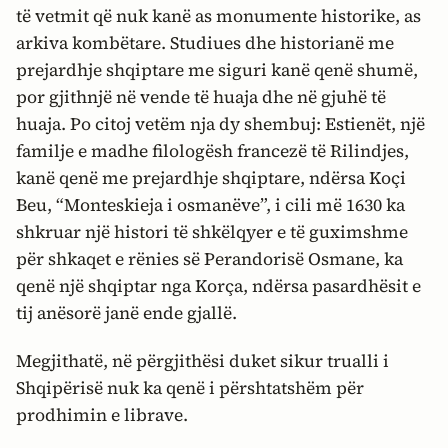
të vetmit që nuk kanë as monumente historike, as
arkiva kombëtare. Studiues dhe historianë me
prejardhje shqiptare me siguri kanë qenë shumë,
por gjithnjë në vende të huaja dhe në gjuhë të
huaja. Po citoj vetëm nja dy shembuj: Estienët, një
familje e madhe filologësh francezë të Rilindjes,
kanë qenë me prejardhje shqiptare, ndërsa Koçi
Beu, “Monteskieja i osmanëve”, i cili më 1630 ka
shkruar një histori të shkëlqyer e të guximshme
për shkaqet e rënies së Perandorisë Osmane, ka
qenë një shqiptar nga Korça, ndërsa pasardhësit e
tij anësorë janë ende gjallë.
Megjithatë, në përgjithësi duket sikur trualli i
Shqipërisë nuk ka qenë i përshtatshëm për
prodhimin e librave.