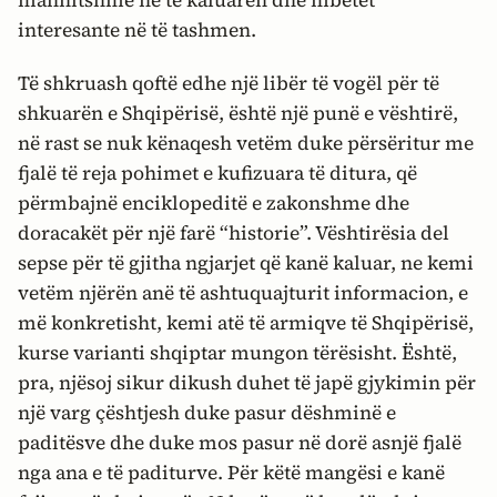
mahnitshme në të kaluarën dhe mbetet
interesante në të tashmen.
Të shkruash qoftë edhe një libër të vogël për të
shkuarën e Shqipërisë, është një punë e vështirë,
në rast se nuk kënaqesh vetëm duke përsëritur me
fjalë të reja pohimet e kufizuara të ditura, që
përmbajnë enciklopeditë e zakonshme dhe
doracakët për një farë “historie”. Vështirësia del
sepse për të gjitha ngjarjet që kanë kaluar, ne kemi
vetëm njërën anë të ashtuquajturit informacion, e
më konkretisht, kemi atë të armiqve të Shqipërisë,
kurse varianti shqiptar mungon tërësisht. Është,
pra, njësoj sikur dikush duhet të japë gjykimin për
një varg çështjesh duke pasur dëshminë e
paditësve dhe duke mos pasur në dorë asnjë fjalë
nga ana e të paditurve. Për këtë mangësi e kanë