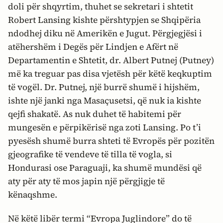
doli për shqyrtim, thuhet se sekretari i shtetit
Robert Lansing kishte përshtypjen se Shqipëria
ndodhej diku në Amerikën e Jugut. Përgjegjësi i
atëhershëm i Degës për Lindjen e Afërt në
Departamentin e Shtetit, dr. Albert Putnej (Putney)
më ka treguar pas disa vjetësh për këtë keqkuptim
të vogël. Dr. Putnej, një burrë shumë i hijshëm,
ishte një janki nga Masaçusetsi, që nuk ia kishte
qejfi shakatë. As nuk duhet të habitemi për
mungesën e përpikërisë nga zoti Lansing. Po t’i
pyesësh shumë burra shteti të Evropës për pozitën
gjeografike të vendeve të tilla të vogla, si
Hondurasi ose Paraguaji, ka shumë mundësi që
aty për aty të mos japin një përgjigje të
kënaqshme.
Në këtë libër termi “Evropa Juglindore” do të