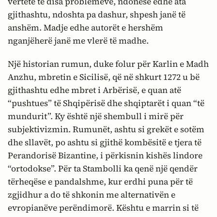
vërtetë të disa problemeve, ndonëse edhe ata
gjithashtu, ndoshta pa dashur, shpesh janë të
anshëm. Madje edhe autorët e hershëm
nganjëherë janë me vlerë të madhe.
Një historian rumun, duke folur për Karlin e Madh
Anzhu, mbretin e Sicilisë, që në shkurt 1272 u bë
gjithashtu edhe mbret i Arbërisë, e quan atë
“pushtues” të Shqipërisë dhe shqiptarët i quan “të
mundurit”. Ky është një shembull i mirë për
subjektivizmin. Rumunët, ashtu si grekët e sotëm
dhe sllavët, po ashtu si gjithë kombësitë e tjera të
Perandorisë Bizantine, i përkisnin kishës lindore
“ortodokse”. Për ta Stambolli ka qenë një qendër
tërheqëse e pandalshme, kur erdhi puna për të
zgjidhur a do të shkonin me alternativën e
evropianëve perëndimorë. Kështu e marrin si të