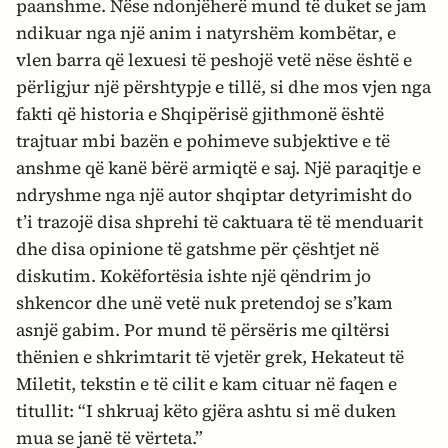
paanshme. Nëse ndonjëherë mund të duket se jam
ndikuar nga një anim i natyrshëm kombëtar, e
vlen barra që lexuesi të peshojë vetë nëse është e
përligjur një përshtypje e tillë, si dhe mos vjen nga
fakti që historia e Shqipërisë gjithmonë është
trajtuar mbi bazën e pohimeve subjektive e të
anshme që kanë bërë armiqtë e saj. Një paraqitje e
ndryshme nga një autor shqiptar detyrimisht do
t’i trazojë disa shprehi të caktuara të të menduarit
dhe disa opinione të gatshme për çështjet në
diskutim. Kokëfortësia ishte një qëndrim jo
shkencor dhe unë vetë nuk pretendoj se s’kam
asnjë gabim. Por mund të përsëris me qiltërsi
thënien e shkrimtarit të vjetër grek, Hekateut të
Miletit, tekstin e të cilit e kam cituar në faqen e
titullit: “I shkruaj këto gjëra ashtu si më duken
mua se janë të vërteta.”