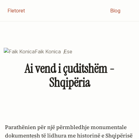
Fletoret
Blog
Faik Konica
/
Ese
Ai vend i çuditshëm -
Shqipëria
Parathënien për një përmbledhje monumentale
dokumentesh të lidhura me historinë e Shqipërisë